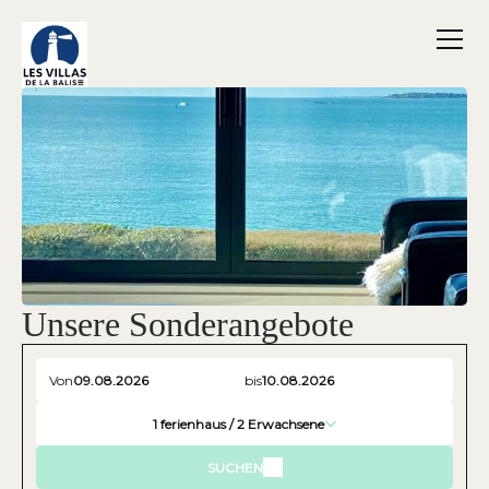
Unsere Sonderangebote
Von
bis
1
ferienhaus /
2
Erwachsene
SUCHEN